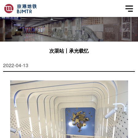
次渠站丨承光载忆
2022-04-13